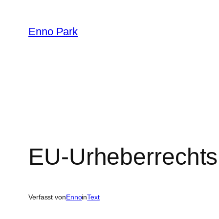
Zum
Inhalt
Enno Park
springen
EU-Urheberrechtsr
Verfasst von
Enno
in
Text