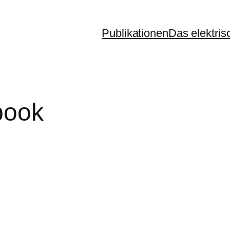
Publikationen
Das elektris
book