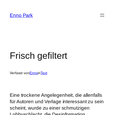
Zum
Inhalt
Enno Park
springen
Frisch gefiltert
Verfasst von
Enno
in
Text
Eine trockene Angelegenheit, die allenfalls
für Autoren und Verlage interessant zu sein
scheint, wurde zu einer schmutzigen
Lobbyschlacht, die Desinformation,