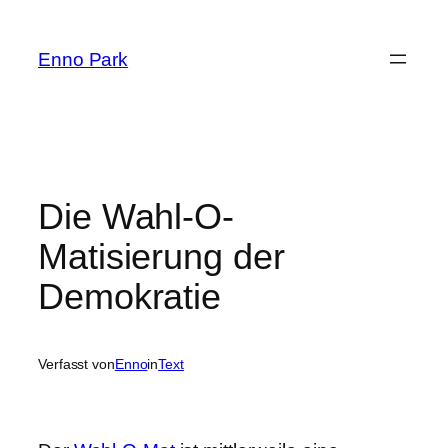
Zum
Inhalt
Enno Park
springen
Die Wahl-O-
Matisierung der
Demokratie
Verfasst von
Enno
in
Text