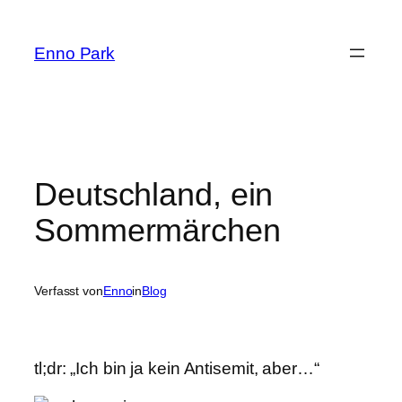
Zum
Inhalt
Enno Park
springen
Deutschland, ein
Sommermärchen
Verfasst von
Enno
in
Blog
tl;dr: „Ich bin ja kein Antisemit, aber…“