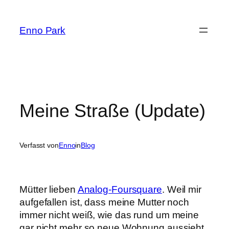
Zum
Inhalt
Enno Park
springen
Meine Straße (Update)
Verfasst von
Enno
in
Blog
Mütter lieben
Analog-Foursquare
. Weil mir
aufgefallen ist, dass meine Mutter noch
immer nicht weiß, wie das rund um meine
gar nicht mehr so neue Wohnung aussieht,