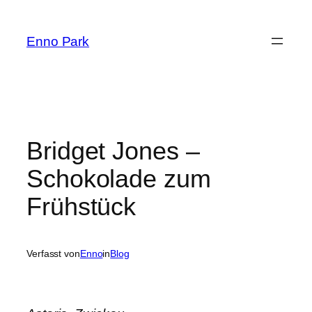
Zum
Inhalt
Enno Park
springen
Bridget Jones –
Schokolade zum
Frühstück
Verfasst von
Enno
in
Blog