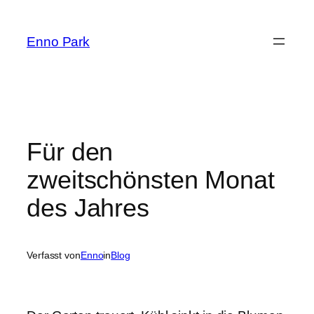
Zum
Inhalt
Enno Park
springen
Für den
zweitschönsten Monat
des Jahres
Verfasst von
Enno
in
Blog