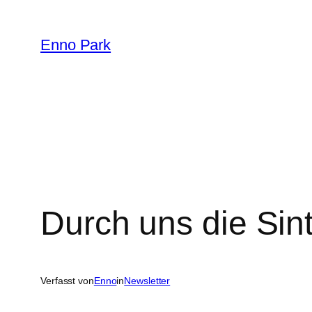
Zum
Inhalt
Enno Park
springen
Durch uns die Sint
Verfasst von
Enno
in
Newsletter