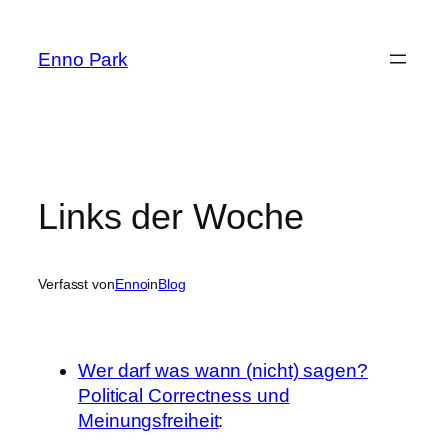
Zum
Inhalt
Enno Park
springen
Links der Woche
Verfasst von
Enno
in
Blog
Wer darf was wann (nicht) sagen?
Political Correctness und
Meinungsfreiheit
: