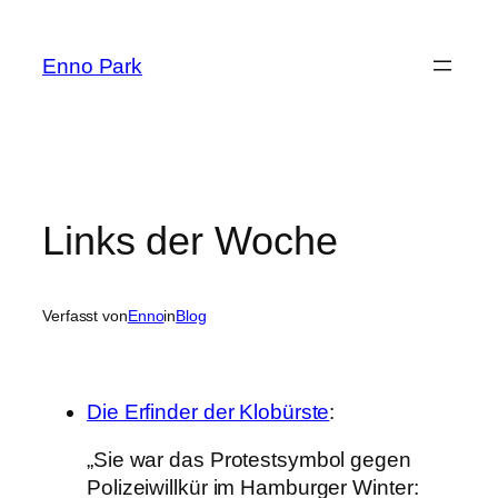
Zum
Inhalt
Enno Park
springen
Links der Woche
Verfasst von
Enno
in
Blog
Die Erfinder der Klobürste
:
„Sie war das Protestsymbol gegen
Polizeiwillkür im Hamburger Winter: