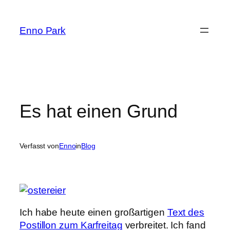
Zum
Inhalt
Enno Park
springen
Es hat einen Grund
Verfasst von
Enno
in
Blog
Ich habe heute einen großartigen
Text des
Postillon zum Karfreitag
verbreitet. Ich fand