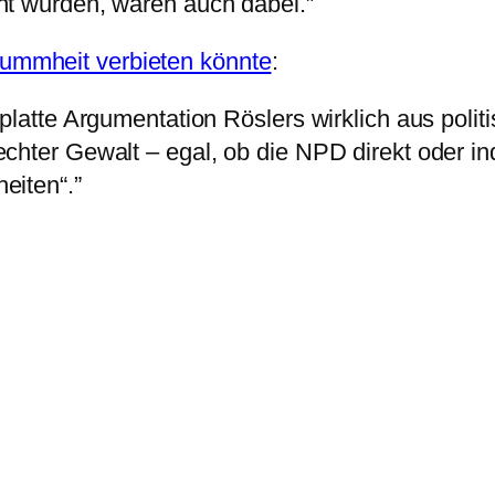
nt wurden, waren auch dabei.”
mmheit verbieten könnte
:
platte Argumentation Röslers wirklich aus poli
ter Gewalt – egal, ob die NPD direkt oder indir
eiten“.”