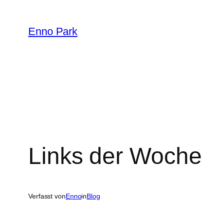
Zum
Inhalt
Enno Park
springen
Links der Woche
Verfasst von
Enno
in
Blog