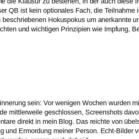
e die Klausur zu bestehen, in der auch diese I
 QB ist kein optionales Fach, die Teilnahme ist
en beschriebenen Hokuspokus um anerkannte u
echten und wichtigen Prinzipien wie Impfung, B
Erinnerung sein: Vor wenigen Wochen wurden mi
de mittlerweile geschlossen, Screenshots davon
tare direkt in mein Blog. Das reichte von übel
g und Ermordung meiner Person. Echt-Bilder vo