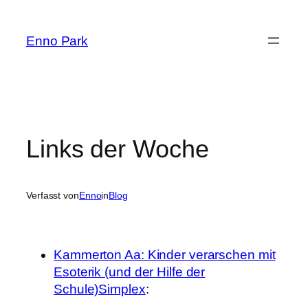
Zum
Inhalt
Enno Park
springen
Links der Woche
Verfasst von
Enno
in
Blog
Kammerton Aa: Kinder verarschen mit
Esoterik (und der Hilfe der
Schule)Simplex
: