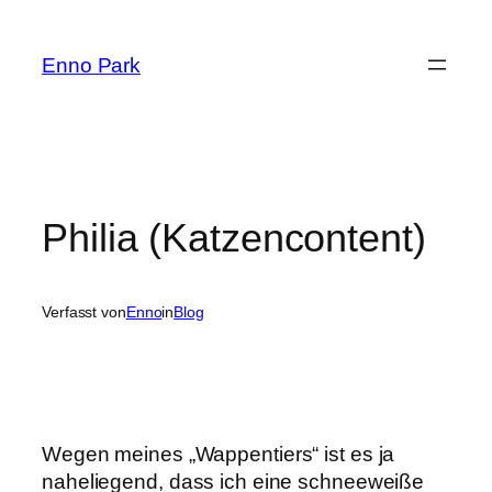
Zum
Inhalt
Enno Park
springen
Philia (Katzencontent)
Verfasst von
Enno
in
Blog
Wegen meines „Wappentiers“ ist es ja
naheliegend, dass ich eine schneeweiße