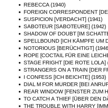
REBECCA (1940)
FOREIGN CORRESPONDENT [DE
SUSPICION [VERDACHT] (1941)
SABOTEUR [SABOTEURE] (1942)
SHADOW OF DOUBT [IM SCHATTE
SPELLBOUND [ICH KÄMPFE UM DI
NOTORIOUS [BERÜCHTIGT] (1946
ROPE [COCTAIL FÜR EINE LEICHE
STAGE FRIGHT [DIE ROTE LOLA] 
STRANGERS ON A TRAIN [DER FR
I CONFESS [ICH BEICHTE] (1953)
DIAL M FOR MURDER [BEI ANRUF 
REAR WINDOW [FENSTER ZUM HO
TO CATCH A THIEF [ÜBER DEN D
THE TROUBLE WITH HARRY [IMM