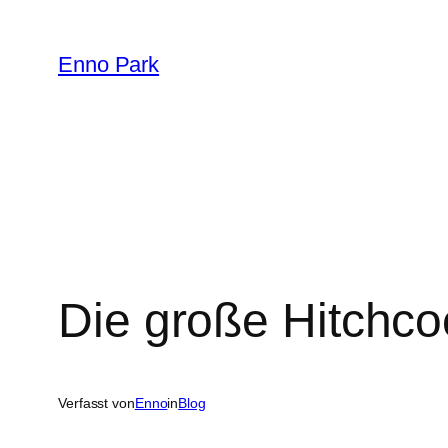
Zum
Inhalt
Enno Park
springen
Die große Hitchco
Verfasst von
Enno
in
Blog