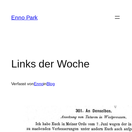
Zum
Inhalt
Enno Park
springen
Links der Woche
Verfasst von
Enno
in
Blog