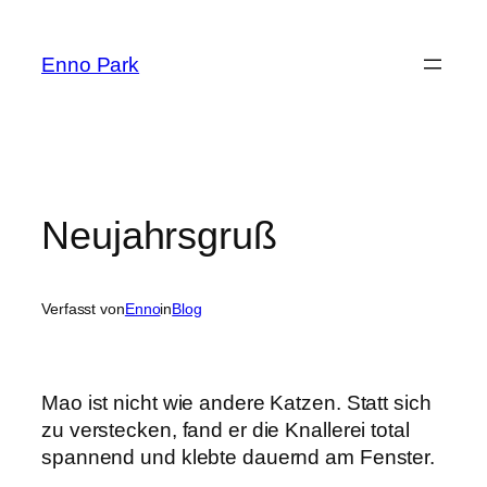
Zum
Inhalt
Enno Park
springen
Neujahrsgruß
Verfasst von
Enno
in
Blog
Mao ist nicht wie andere Katzen. Statt sich
zu verstecken, fand er die Knallerei total
spannend und klebte dauernd am Fenster.