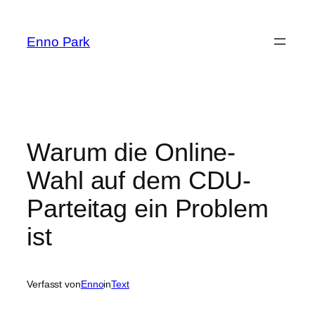
Zum
Inhalt
Enno Park
springen
Warum die Online-
Wahl auf dem CDU-
Parteitag ein Problem
ist
Verfasst von
Enno
in
Text