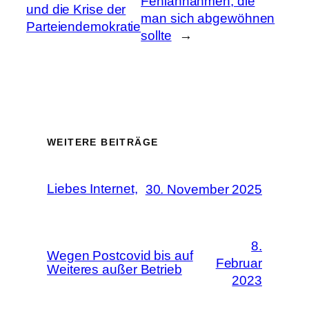
Fehlannahmen, die
und die Krise der
man sich abgewöhnen
Parteiendemokratie
sollte
→
WEITERE BEITRÄGE
Liebes Internet,
30. November 2025
8.
Wegen Postcovid bis auf
Februar
Weiteres außer Betrieb
2023