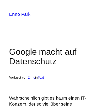
Zum
Inhalt
Enno Park
springen
Google macht auf
Datenschutz
Verfasst von
Enno
in
Text
Wahrscheinlich gibt es kaum einen IT-
Konzern, der so viel über seine