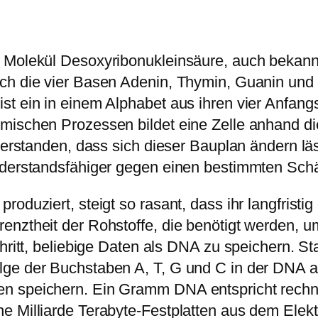
m Molekül Desoxyribonukleinsäure, auch bekan
ich die vier Basen Adenin, Thymin, Guanin un
st ein in einem Alphabet aus ihren vier Anfan
mischen Prozessen bildet eine Zelle anhand die
 verstanden, dass sich dieser Bauplan ändern l
widerstandsfähiger gegen einen bestimmten Sch
oduziert, steigt so rasant, dass ihr langfristi
enztheit der Rohstoffe, die benötigt werden, u
hritt, beliebige Daten als DNA zu speichern. St
ge der Buchstaben A, T, G und C in der DNA ab
n speichern. Ein Gramm DNA entspricht rechn
 Milliarde Tera­byte-Festplatten aus dem Elekt