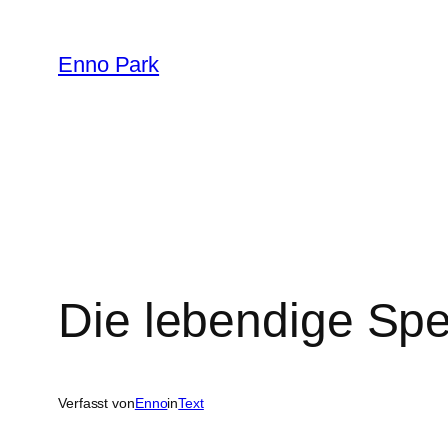
Zum
Inhalt
Enno Park
springen
Die lebendige Spe
Verfasst von
Enno
in
Text