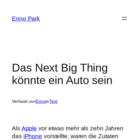
Zum
Inhalt
Enno Park
springen
Das Next Big Thing
könnte ein Auto sein
Verfasst von
Enno
in
Text
Als
Apple
vor etwas mehr als zehn Jahren
das
iPhone
vorstellte, waren die Zutaten