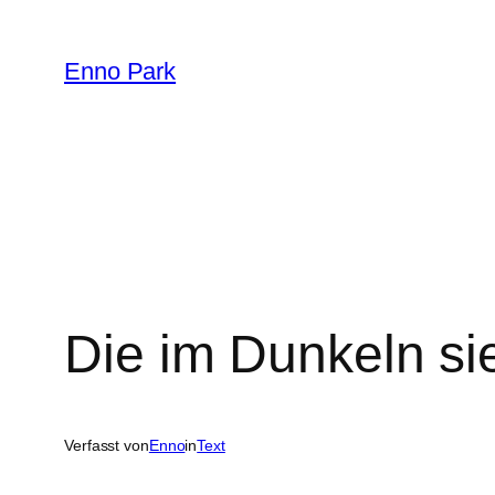
Zum
Inhalt
Enno Park
springen
Die im Dunkeln si
Verfasst von
Enno
in
Text