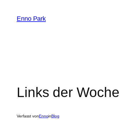
Zum
Inhalt
Enno Park
springen
Links der Woche
Verfasst von
Enno
in
Blog