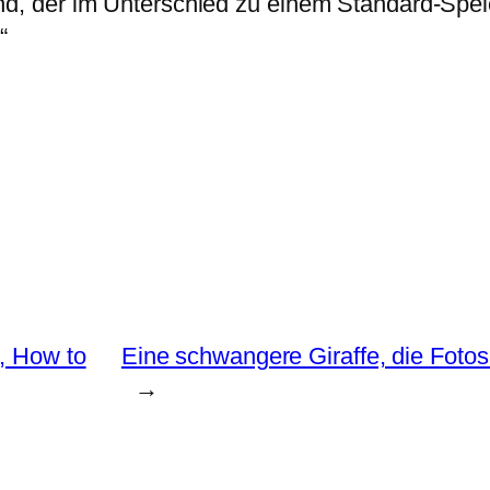
nd, der im Unterschied zu einem Standard-Speic
“
, How to
Eine schwangere Giraffe, die Foto
→