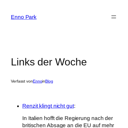
Zum
Inhalt
Enno Park
springen
Links der Woche
Verfasst von
Enno
in
Blog
Renzit klingt nicht gut
:
In Italien hofft die Regierung nach der
britischen Absage an die EU auf mehr