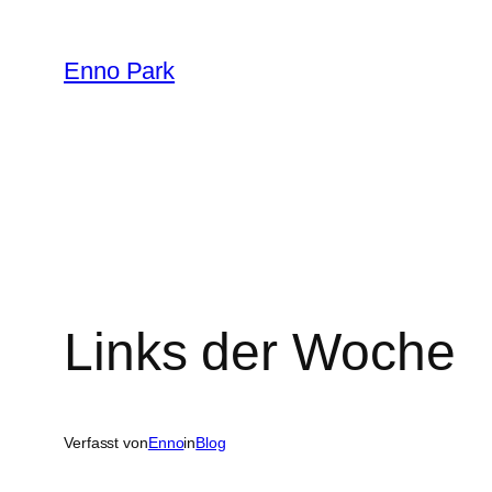
Zum
Inhalt
Enno Park
springen
Links der Woche
Verfasst von
Enno
in
Blog