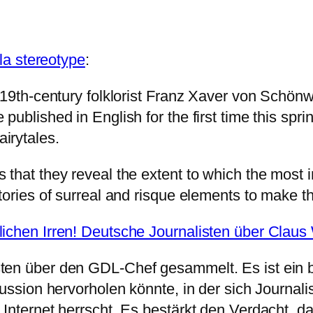
lla stereotype
:
 19th-century folklorist Franz Xaver von Schönw
published in English for the first time this spr
irytales.
hat they reveal the extent to which the most infl
tories of surreal and risque elements to make t
ichen Irren! Deutsche Journalisten über Clau
sten über den GDL-Chef gesammelt. Es ist ei
kussion hervorholen könnte, in der sich Journali
Internet herrscht. Es bestärkt den Verdacht, da