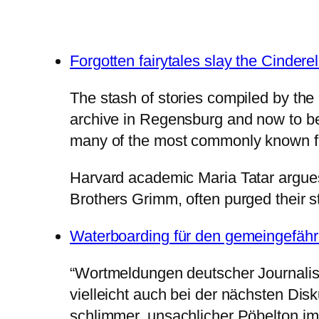
Forgotten fairytales slay the Cindere
The stash of stories compiled by the
archive in Regensburg and now to be 
many of the most commonly known fa
Harvard academic Maria Tatar argues t
Brothers Grimm, often purged their s
Waterboarding für den gemeingefährl
“Wortmeldungen deutscher Journali
vielleicht auch bei der nächsten Dis
schlimmer, unsachlicher Pöbelton im 