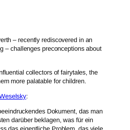
erth – recently rediscovered in an
ing – challenges preconceptions about
uential collectors of fairytales, the
hem more palatable for children.
s Weselsky
:
n beeindruckendes Dokument, das man
sten darüber beklagen, was für ein
ss das eigentliche Problem, das viele