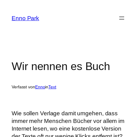
Zum
Inhalt
Enno Park
springen
Wir nennen es Buch
Verfasst von
Enno
in
Text
Wie sollen Verlage damit umgehen, dass
immer mehr Menschen Bücher vor allem im
Internet lesen, wo eine kostenlose Version
der Texte oft nur wenige Klicks entfernt ist?