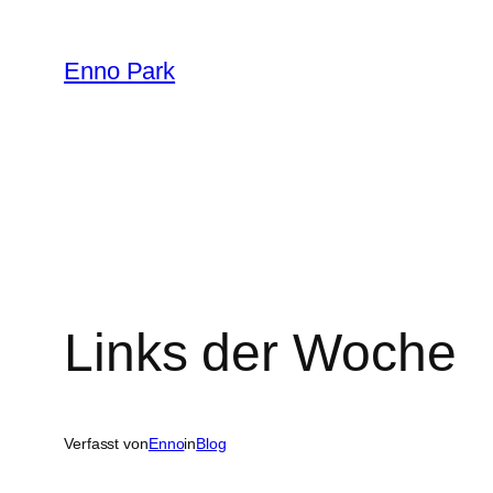
Zum
Inhalt
Enno Park
springen
Links der Woche
Verfasst von
Enno
in
Blog