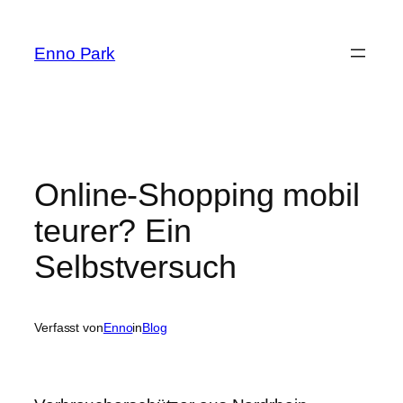
Zum
Inhalt
Enno Park
springen
Online-Shopping mobil
teurer? Ein
Selbstversuch
Verfasst von
Enno
in
Blog