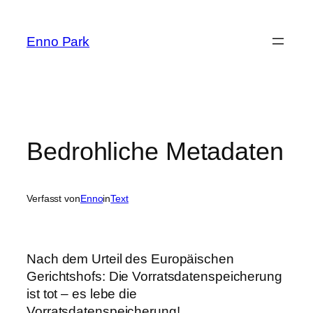
Zum
Inhalt
Enno Park
springen
Bedrohliche Metadaten
Verfasst von
Enno
in
Text
Nach dem Urteil des Europäischen
Gerichtshofs: Die Vorratsdatenspeicherung
ist tot – es lebe die
Vorratsdatenspeicherung!