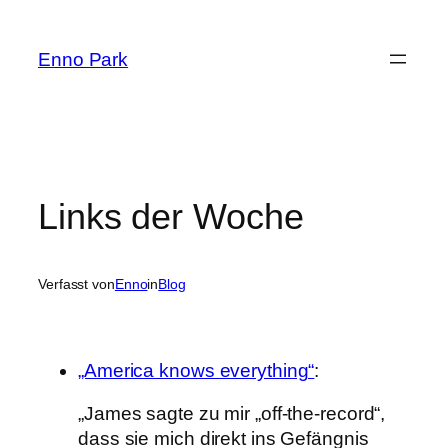
Zum
Inhalt
Enno Park
springen
Links der Woche
Verfasst von
Enno
in
Blog
„America knows everything“
:
„James sagte zu mir „off-the-record“,
dass sie mich direkt ins Gefängnis