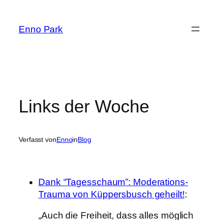
Zum
Inhalt
Enno Park
springen
Links der Woche
Verfasst von
Enno
in
Blog
Dank “Tagesschaum”: Moderations-
Trauma von Küppersbusch geheilt!
:
„Auch die Freiheit, dass alles möglich