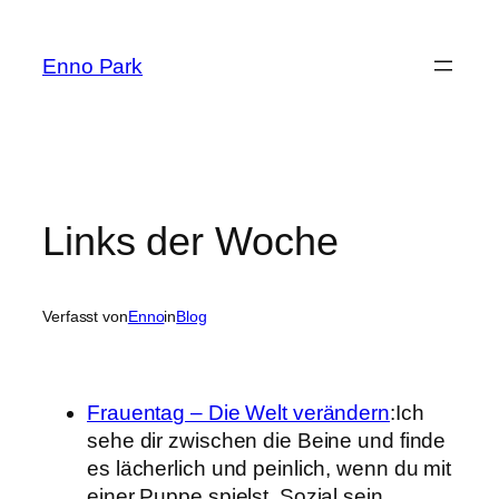
Zum
Inhalt
Enno Park
springen
Links der Woche
Verfasst von
Enno
in
Blog
Frauentag – Die Welt verändern
:Ich
sehe dir zwischen die Beine und finde
es lächerlich und peinlich, wenn du mit
einer Puppe spielst. Sozial sein,