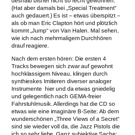
deshalb bisher nicht so recht gewöhnen.
(Hat aber damals bei „Special Treatment“
auch gedauert.) Es ist – etwas überspitzt –
als ob man Eric Clapton hört und plötzlich
kommt „Jump“ von Van Halen. Mal sehen,
wie ich nach mehrmaligem Durchhören
drauf reagiere.
Nach dem ersten hören: Die ersten 4
Tracks bewegen sich zwar auf gewohnt
hochklassigem Niveau, klingen durch
synthieskes Imitieren diverser analoger
Instrumente hier und da etwas gniedelig
und gelegentlich nach GEMA-freier
Fahrstuhlmusik. Allerdings hat die CD so
etwas wie eine imaginäre B-Seite: Ab dem
wunderschönen „Three Views of a Secret“
sind sie wieder voll da, die Jazz Pistols die
ich so sehr liebe. Ganz subjektive Sache: