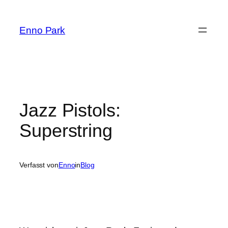
Zum
Inhalt
Enno Park
springen
Jazz Pistols:
Superstring
Verfasst von
Enno
in
Blog