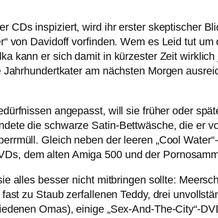
CDs inspiziert, wird ihr erster skeptischer Bli
er“ von Davidoff vorfinden. Wem es Leid tut um 
ka kann er sich damit in kürzester Zeit wirklic
nde Jahrhundertkater am nächsten Morgen ausre
dürfnissen angepasst, will sie früher oder spät
ndete die schwarze Satin-Bettwäsche, die er vo
perrmüll. Gleich neben der leeren „Cool Water
DVDs, dem alten Amiga 500 und der Pornosam
sie alles besser nicht mitbringen sollte: Meer
 fast zu Staub zerfallenen Teddy, drei unvollst
rschiedenen Omas), einige „Sex-And-The-City“