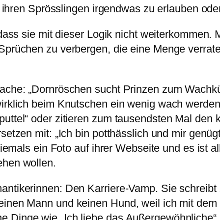
n, ihren Sprösslingen irgendwas zu erlauben ode
, dass sie mit dieser Logik nicht weiterkommen.
 Sprüchen zu verbergen, die eine Menge verrat
prache: „Dornröschen sucht Prinzen zum Wachkü
wirklich beim Knutschen ein wenig wach werden
uttel“ oder zitieren zum tausendsten Mal den k
rsetzen mit: „Ich bin potthässlich und mir genü
t niemals ein Foto auf ihrer Webseite und es is
ehen wollen.
antikerinnen: Den Karriere-Vamp. Sie schreibt 
 einen Mann und keinen Hund, weil ich mit dem
 Dinge wie „Ich liebe das Außergewöhnliche“ u