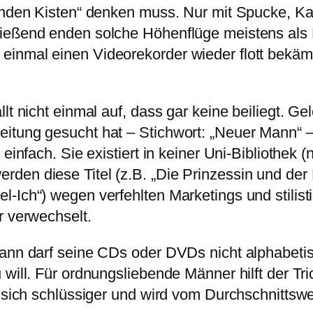
genden Kisten“ denken muss. Nur mit Spucke, K
ießend enden solche Höhenflüge meistens als 
inmal einen Videorekorder wieder flott bekäm
lt nicht einmal auf, dass gar keine beiliegt. G
itung gesucht hat – Stichwort: „Neuer Mann“ – 
 einfach. Sie existiert in keiner Uni-Bibliothek
den diese Titel (z.B. „Die Prinzessin und der 
Ich“) wegen verfehlten Marketings und stilistisc
r verwechselt.
ann darf seine CDs oder DVDs nicht alphabetisch
will. Für ordnungsliebende Männer hilft der Tri
in sich schlüssiger und wird vom Durchschnitts