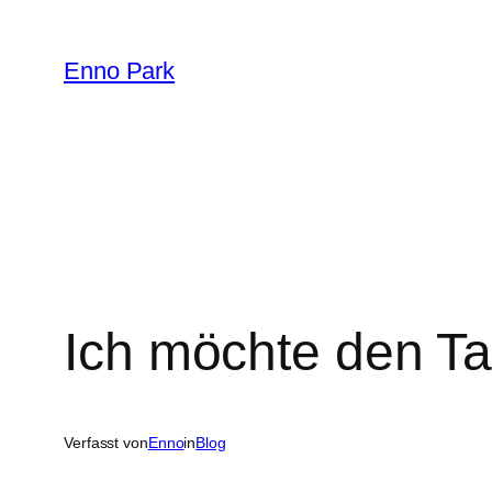
Zum
Inhalt
Enno Park
springen
Ich möchte den Ta
Verfasst von
Enno
in
Blog