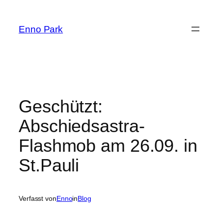
Zum
Inhalt
Enno Park
springen
Geschützt:
Abschiedsastra-
Flashmob am 26.09. in
St.Pauli
Verfasst von
Enno
in
Blog