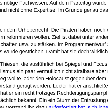
s nötige Fachwissen. Auf dem Parteitag wurde 
nd nicht ohne Expertise. Im Grunde genau das
nach dem Urheberrecht. Die Piraten haben noch 
n reformieren wollen. Ziel ist dabei unter and
haften usw. zu stärken. Im Programmentwurf st
 wurde gestrichen. Damit hat sie doch wirkl
o Thiesen, die ausführlich bei Spiegel und Focus
ismus ein paar vermutlich nicht strafbare aber
h Krieg wollte, oder den Holocaust gegenüber de
Vorstand gerügt worden. Leider hat er anschli
hat er ein recht trotziges Rechtfertigungspamph
ächlich bekannt. Ein ein Sturm der Entrüstung d
der Vorstand ihn dazu
aufgefordert hat, sich in