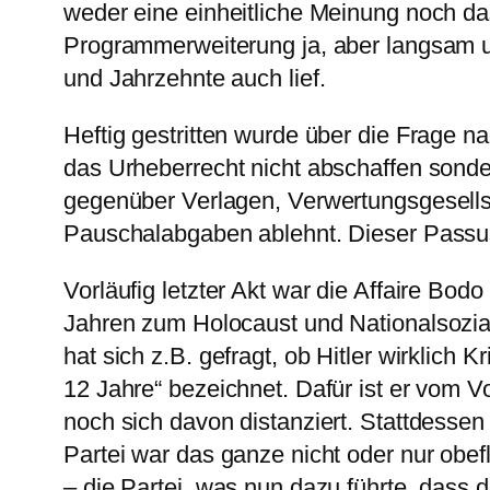
weder eine einheitliche Meinung noch da
Programmerweiterung ja, aber langsam u
und Jahrzehnte auch lief.
Heftig gestritten wurde über die Frage 
das Urheberrecht nicht abschaffen sonder
gegenüber Verlagen, Verwertungsgesellsc
Pauschalabgaben ablehnt. Dieser Passus
Vorläufig letzter Akt war die Affaire Bod
Jahren zum Holocaust und Nationalsozial
hat sich z.B. gefragt, ob Hitler wirklic
12 Jahre“ bezeichnet. Dafür ist er vom 
noch sich davon distanziert. Stattdessen 
Partei war das ganze nicht oder nur obefl
– die Partei, was nun dazu führte, dass 