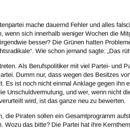
tenpartei mache dauernd Fehler und alles falsch.
n, wenn sich innerhalb weniger Wochen die Mitg
irgendwie besser? Die Grünen hatten Probleme m
tsradikale“. Wie schon jemand sagte: „Das rütte
treten. Als Berufspolitiker mit viel Partei- und 
Partei. Dumm nur, dass wegen des Besitzes von
lt. Es ist noch nicht einmal Anklage gegen ihn
die Unschuldvermutung, und wer, wenn nicht die 
verurteilt wird, ist das ganze neu zu bewerten.
, die Piraten sollen ein Gesamtprogramm aufste
. Wozu das bitte? Die Partei hat ihre Kernthe