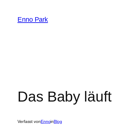
Zum
Inhalt
Enno Park
springen
Das Baby läuft
Verfasst von
Enno
in
Blog