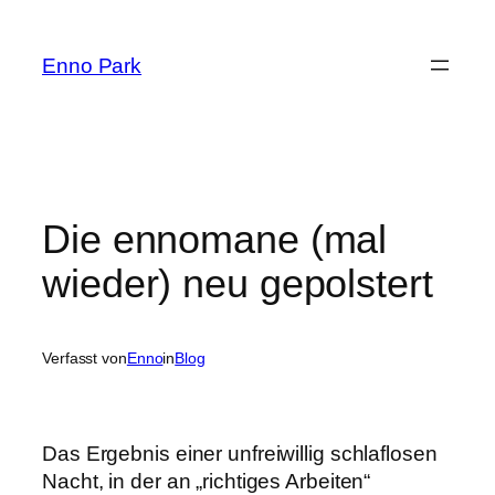
Zum
Inhalt
Enno Park
springen
Die ennomane (mal
wieder) neu gepolstert
Verfasst von
Enno
in
Blog
Das Ergebnis einer unfreiwillig schlaflosen
Nacht, in der an „richtiges Arbeiten“