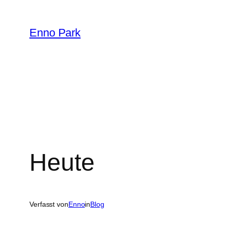
Zum
Inhalt
Enno Park
springen
Heute
Verfasst von
Enno
in
Blog