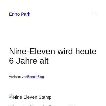
Zum
Inhalt
Enno Park
springen
Nine-Eleven wird heute
6 Jahre alt
Verfasst von
Enno
in
Blog