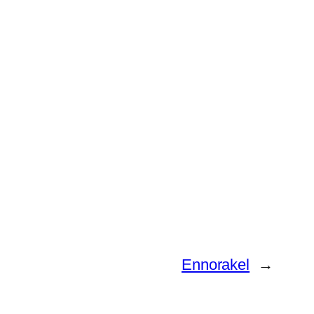
Ennorakel
→