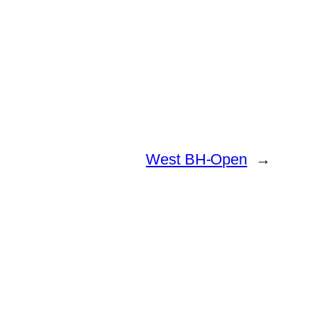
West BH-Open
→