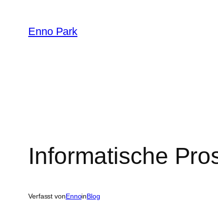
Zum
Inhalt
Enno Park
springen
Informatische Pro
Verfasst von
Enno
in
Blog