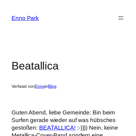
Zum
Inhalt
Enno Park
springen
Beatallica
Verfasst von
Enno
in
Blog
Guten Abend, liebe Gemeinde: Bin beim
Surfen gerade wieder auf was hübsches
gestoßen:
BEATALLICA!
:-)))) Nein, keine
Metallica-Cover-Band sondern eine