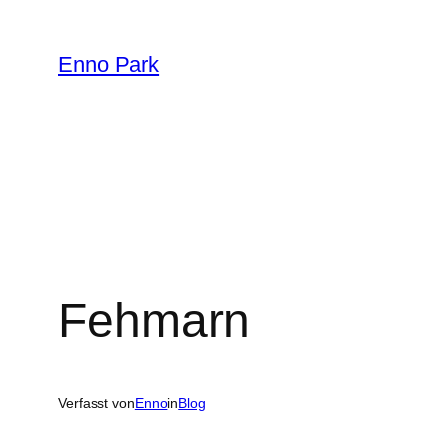
Zum
Inhalt
Enno Park
springen
Fehmarn
Verfasst von
Enno
in
Blog