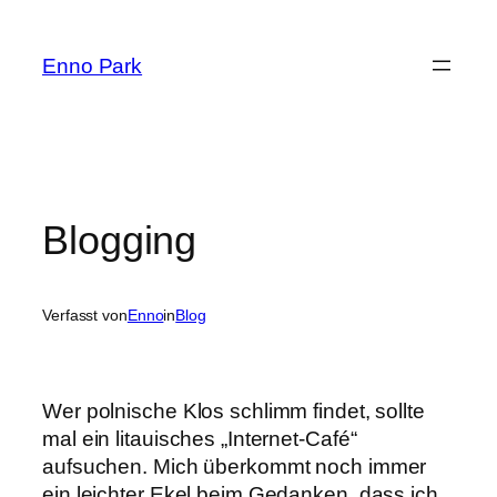
Zum
Inhalt
Enno Park
springen
Blogging
Verfasst von
Enno
in
Blog
Wer polnische Klos schlimm findet, sollte
mal ein litauisches „Internet-Café“
aufsuchen. Mich überkommt noch immer
ein leichter Ekel beim Gedanken, dass ich