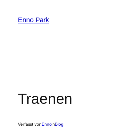
Zum
Inhalt
Enno Park
springen
Traenen
Verfasst von
Enno
in
Blog