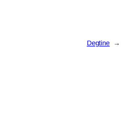
Degtine
→