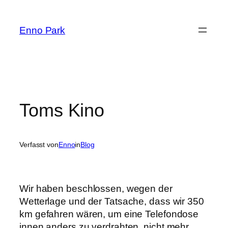
Zum
Inhalt
Enno Park
springen
Toms Kino
Verfasst von
Enno
in
Blog
Wir haben beschlossen, wegen der
Wetterlage und der Tatsache, dass wir 350
km gefahren wären, um eine Telefondose
innen anders zu verdrahten, nicht mehr