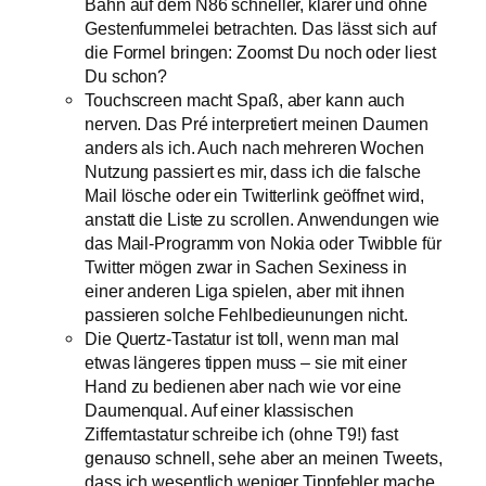
Bahn auf dem N86 schneller, klarer und ohne
Gestenfummelei betrachten. Das lässt sich auf
die Formel bringen: Zoomst Du noch oder liest
Du schon?
Touchscreen macht Spaß, aber kann auch
nerven. Das Pré interpretiert meinen Daumen
anders als ich. Auch nach mehreren Wochen
Nutzung passiert es mir, dass ich die falsche
Mail lösche oder ein Twitterlink geöffnet wird,
anstatt die Liste zu scrollen. Anwendungen wie
das Mail-Programm von Nokia oder Twibble für
Twitter mögen zwar in Sachen Sexiness in
einer anderen Liga spielen, aber mit ihnen
passieren solche Fehlbedieunungen nicht.
Die Quertz-Tastatur ist toll, wenn man mal
etwas längeres tippen muss – sie mit einer
Hand zu bedienen aber nach wie vor eine
Daumenqual. Auf einer klassischen
Zifferntastatur schreibe ich (ohne T9!) fast
genauso schnell, sehe aber an meinen Tweets,
dass ich wesentlich weniger Tippfehler mache.