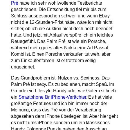
Pré
habe ich sehr wohlwollende Testberichte
geschrieben. Die Entscheidung fiel mir bis zum
Schluss ausgesprochen schwer, und wenn Ebay
nicht die 12-Stunden-Frist hätte, wäre ich mir nicht
sicher, ob ich die Auktion nicht doch noch beendet
hatte. Und jetzt mit Ablauf verspüre ich ein leichtes
Reuegefühl. Das Palm Pré ist wie ein Porsche,
während mein gutes altes Nokia eine Art Passat
Kombi ist. Einen Porsche verkaufen tut weh, aber
zum Einkaufenfahren ist er trotzdem völlig
ungeeignet.
Das Grundproblem ist: Nutzen vs. Sexiness. Das
Palm Pré ist sexy. Es zu bedienen, macht Spaß. Im
Grunde ein Lifestyle-Handy oder wie Golem schrieb:
ein
Smartphone für iPhone-Verächter
. Es hat viele
großartige Features und ich bin immer noch der
Meinung, dass das Pré von der Verarbeitung
abgesehen dem iPhone überlegen ist. Aber hier geht
es nicht ums iPhone sondern um ein klassisches
Handy. Folgende Punkte gaben den Ausschlag,