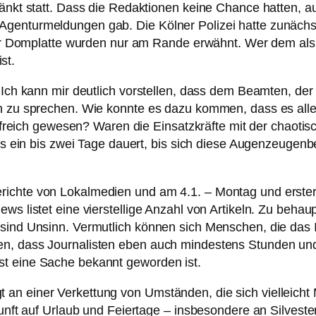
ränkt statt. Dass die Redaktionen keine Chance hatten, a
Agenturmeldungen gab. Die Kölner Polizei hatte zunäch
f der Domplatte wurden nur am Rande erwähnt. Wer dem al
st.
Ich kann mir deutlich vorstellen, dass dem Beamten, der i
n zu sprechen. Wie konnte es dazu kommen, dass es aller
ilfreich gewesen? Waren die Einsatzkräfte mit der chaotisc
 es ein bis zwei Tage dauert, bis sich diese Augenzeugenb
ichte von Lokalmedien und am 4.1. – Montag und erster 
ws listet eine vierstellige Anzahl von Artikeln. Zu behaup
 sind Unsinn. Vermutlich können sich Menschen, die das
len, dass Journalisten eben auch mindestens Stunden u
st eine Sache bekannt geworden ist.
an einer Verkettung von Umständen, die sich vielleicht 
kunft auf Urlaub und Feiertage – insbesondere an Silvest