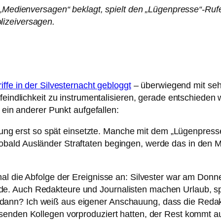
„Medienversagen“ beklagt, spielt den „Lügenpresse“-Rufe
lizeiversagen.
iffe in der Silvesternacht gebloggt
– überwiegend mit sehr
rfeindlichkeit zu instrumentalisieren, gerade entschiede
 ein anderer Punkt aufgefallen:
attung erst so spät einsetzte. Manche mit dem „Lügenpres
bald Ausländer Straftaten begingen, werde das in den M
al die Abfolge der Ereignisse an: Silvester war am Donn
e. Auch Redakteure und Journalisten machen Urlaub, s
nn? Ich weiß aus eigener Anschauung, dass die Redakti
senden Kollegen vorproduziert hatten, der Rest kommt a