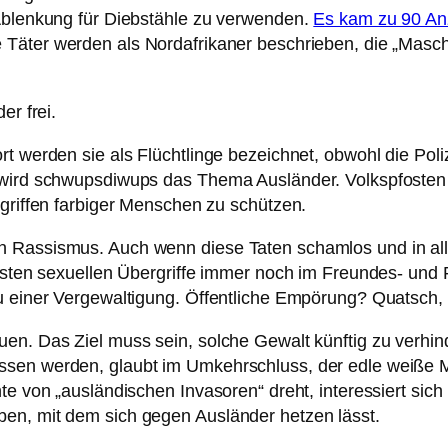
 Ablenkung für Diebstähle zu verwenden.
Es kam zu 90 An
 Täter werden als Nordafrikaner beschrieben, die „Masch
er frei.
t werden sie als Flüchtlinge bezeichnet, obwohl die Poliz
 wird schwupsdiwups das Thema Ausländer. Volkspfosten 
rgriffen farbiger Menschen zu schützen.
n Rassismus. Auch wenn diese Taten schamlos und in all
eisten sexuellen Übergriffe immer noch im Freundes- und 
zu einer Vergewaltigung. Öffentliche Empörung? Quatsch,
en. Das Ziel muss sein, solche Gewalt künftig zu verhind
sen werden, glaubt im Umkehrschluss, der edle weiße Ma
e von „ausländischen Invasoren“ dreht, interessiert sich 
en, mit dem sich gegen Ausländer hetzen lässt.