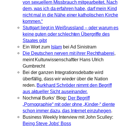
von sexuellem Missbrauch mitgearbeitet. Nach
dem, was ich da erfahren habe, darf mein Kind
nicht mal in die Nähe einer katholischen Kirche
kommen.“
Stuttgart liegt in Weißrussland – oder warum es
keine guten oder schlechten Übergriffe des
Staates gibt
Ein Wort zum
Islam
bei Ad Sinistram
Die Deutschen nerven mit ihrer Rechthaberei
,
meint Kulturwissenschaftler Hans Ulrich
Gumbrecht
Bei der ganzen Integrationsdebatte wird
überfällig, dass wir wieder über die Nation
reden.
Burkhard Schröder nimmt den Begriff
aus aktueller Sicht auseinander.
Nochmal Burks‘ Blog:
Der Begriff
„Pornographie“ mit oder ohne „Kinder-“ diente
schon immer dazu, das Internet einzuhegen
.
Business Weekly Interview mit John Sculley:
Being Steve Jobs‘ Boss